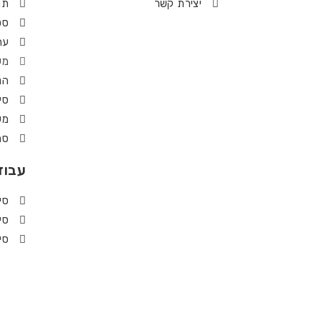
יצירת קשר
תר
סטטי
ער
מש
הנ
סי
מש
סמ
עבוד
סי
סי
סי