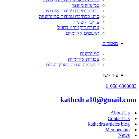
סמינריון מקוצר
סיוע בכתיבת עבודות אקדמיות
סיוע בכתיבת עבודות סמינריוניות
עריכה לשונית
עבודת דוקטורט בחו”ל
תרגומים אקדמיים
מאמרים
סמינריונים
עבודות אקדמיות
ההשכלה הגבוה בארץ בעולם
צור קשר
058-6363683
kathedra10@gmail.com
About Us
Contact Us
kathedra articles blog
Membership
News