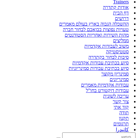
Trainers
אודות קתדרה
דף הבית
דרושים
ההשכלה הגבוה בארץ בעולם מאמרים
טעויות נפוצות בבואכם לבחור חברה
מהות השירות ואחריות הסטודנטים
ממליצים
משוב לעבודות אקדמיות
סטטיסטיקה
סיבות לבחור בקתדרה
סיוע בכתיבת עבודות אקדמיות
סיוע בכתיבת עבודות סמינריוניות
סמינריון מקוצר
סמינריונים
עבודות אקדמיות מאמרים
עבודות דוקטורט בחו”ל
עריכה לשונית
צור קשר
קוד אתי
תודה
תקנון
תרגומים
كاتيدرا