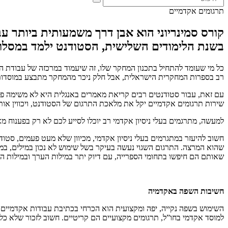
תרגומים אקדמיים
קורס סמינריוני הוא אבן דרך משמעותית ביותר עב
בשנת הלימודים השלישית, הסטודנט ילמד במסלול 
כל מי שעומד להתחיל בתכנון המחקר שלו, זה שיעמוד במרכזה של עבודת ה
רב בספרות המחקרית הישראלית, אבל חלק ניכר מהמחקר מתבצע במוסדות ה
עם זאת, עבור סטודנטים רבים קריאת מאמרים באנגלית היא לא משימה פש
שירות תרגומים אקדמיים יקל את מלאכת התרגום של הסטודנט, ויכווין או
למעשה, מתרגמים בעלי ניסיון אקדמי רב יוכלו לסייע לכם לא רק בפענוח מ
חשוב להיעזר במתגרמים בעלי ניסיון אקדמי, מכיוון שלא מעט פעמים, סט
שהוא המרצה. התרגום השגוי נעשה בעיקר בשל שימוש לא נכון במילים, במ
שאותם הם חיפשו בתחומי הספרייה, עם דיוק יתר במילות הערך ובמילות ה
חשיבות השפה באקדמיה
השימוש בשפה נקייה, יפה ומקצועית הוא הכרחי בכתיבת עבודות אקדמיים
למוסד אקדמי בחו”ל, תרגומים מקצועיים הם קריטיים. חשוב לזכור שלא כל מ