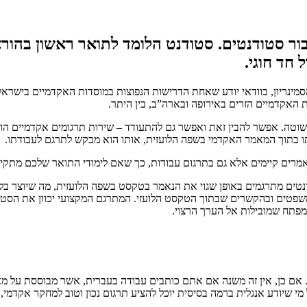
ור סטודנטים. סטודנט הלומד לתואר ראשון בהוראה
חד חוגי.
סמינריון, בוודאי יודע שאחת הדרישות הנפוצות במוסדות האקדמיים בישראל
אקדמיים הזרים באירופה ובארה”ב, בין היתר.
וטה. אפשר להבין זאת ואפשר גם להתעודד – שירות תרגומים אקדמיים הו
תו בתוך המאמר האקדמי בשפה הלועזית, אותו הוא מבקש לתרגם לעבודתו.
אמרים קיימים אלא גם בתרגום עבודות, כך שאם לימודי התואר שלכם מתקיימי
ודנטים מתרגמים באופן שגוי את הנאמר בטקסט בשפה הלועזית, מה שיוצר ב
שפטים ובהקשרים שבתוך הטקסט הלועזי. המתרגם המקצועי יכוון את הסטודנ
מפתח שמובילות אל הערך הרצוי.
. אם כן, אין זה משנה אם אתם כותבים עבודה בעברית, אשר מבוססת על מא
י שיודע אנגלית ברמה בסיסית יוכל להציע תרגום נכון וטוב למחקר אקדמי, ו