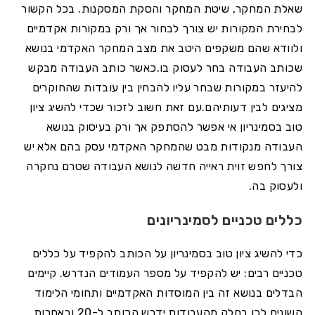
שאלת המחקר, שיטת המחקר והסקת המסקנות. בכל הקשור
לבחירת המקורות יש צורך לבחור אך ורק במקורות אקדמיים
ולוודא שהם משקפים היטב את מצב המחקר האקדמי בנושא
שכותב העבודה בחר לעסוק בו.כאשר כותב העבודה מבקש
להיעזר במקורות שבחר עליו להבחין בין עובדות שהחוקרים
מציגים לבין דעותיהם.עם זאת חשוב לזכור שכדי להשיג ציון
טוב בסמינריון אי אפשר להסתפק אך ורק בעיסוק בנושא
העבודה מנקודות מבט שהמחקר האקדמי עסק בהם אלא יש
צורך לחפש זוית ראייה חדשה לנושא העבודה שטרם נחקרה
ולעסוק בה.
כללים טכניים לסמינריונים
כדי להשיג ציון טוב בסמינריון על הכותב להקפיד על כללים
טכניים רבים: יש להקפיד על מספר העמודים הנדרש. קיימים
הבדלים בנושא זה בין המוסדות האקדמיים ותחומי הלימוד
השונים לכן בחלק מהעבודות ידרש הכותב ל-20 ובאחרות