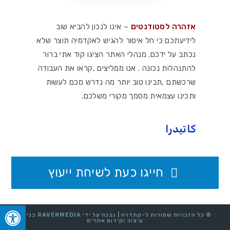
אזהרה לסטודנטים
– אינו לנכון להביא שוב
לידיעתכם כי חל איסור להגיש לאקדמיה תוצר שלא
נכתב על ידכם. מנהלי האתר הציגו קוד אתי ברור
להתנהלות נכונה . אנו ממליצים ,קראו את העבודה
שרכשתם ,תבינו טוב יותר מה נדרש מכם לעשות
ותכינו עצמאית מסמך מקורי משלכם.
كاتيدرا
חייגו כעת לשיחת ייעוץ
© כל הזכויות שמורות ל-קתדרה | נבנה על ידי RAVENMEDIA בנייה,
עיצוב וקידום אתרים