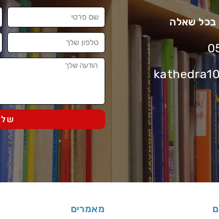
בכל שאלה
0
kathedra1
שלח
ם
מאמרים