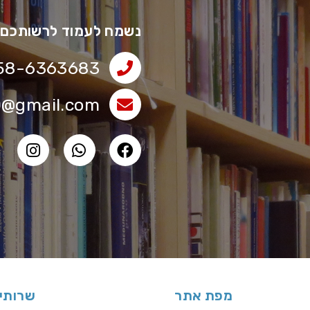
נשמח לעמוד לרשותכם 
58-6363683
0@gmail.com
מפת אתר
שרותי